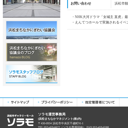
お問い合わせ
浜松市観光
・NHK大河ドラマ「女城主 直虎」
・えんてつホールで実施されるイベ
ソラモ運営事務局
(浜松まちなかマネジメント(株)内)
〒430-0934 浜松市中央区千歳町91-1
TEL:053-459-6622（ソラモ専用回線） FAX:053-459-6588