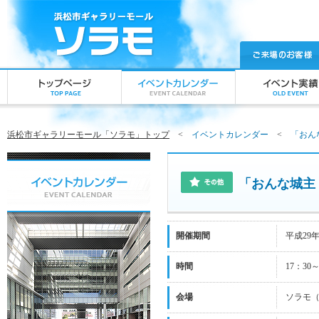
浜松市ギャラリーモール「ソラモ」トップ
<
イベントカレンダー
<
「おん
「おんな城主
開催期間
平成29
時間
17：30～
会場
ソラモ